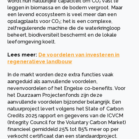
wordt hun natuurlijke capaciteit om CO₂ vast te
leggen in biomassa en de bodem vergroot. Maar
een levend ecosysteem is veel meer dan een
opslagplaats voor CO₂; het is een complexe,
zelfregulerende machine die de waterkringloop
beheert, biodiversiteit beschermt en de lokale
leefomgeving koelt.
Lees meer:
De voordelen van investeren in
regeneratieve landbouw
In de markt worden deze extra functies vaak
aangeduid als aanvullende voordelen,
nevenvoordelen of het Engelse co-benefits. Voor
het Duurzaam Projectenfonds zijn deze
aanvullende voordelen bijzonder belangrijk. Een
natuurproject levert volgens het State of Carbon
Credits 2025 rapport en gegevens van de ICVCM
(Integrity Council for the Voluntary Carbon Market)
financieel gemiddeld 25% tot 85% meer op per
verkocht certificaat dan een standaardproject.