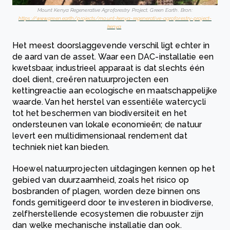
Mount Kenya Regenerative Agroforestry Project, Green Earth. Bron:
https://www.green.earth/projects/mount-kenya-regenerative-agroforestry-project-
kenya
Het meest doorslaggevende verschil ligt echter in
de aard van de asset. Waar een DAC-installatie een
kwetsbaar, industrieel apparaat is dat slechts één
doel dient, creëren natuurprojecten een
kettingreactie aan ecologische en maatschappelijke
waarde. Van het herstel van essentiële watercycli
tot het beschermen van biodiversiteit en het
ondersteunen van lokale economieën; de natuur
levert een multidimensionaal rendement dat
techniek niet kan bieden.
Hoewel natuurprojecten uitdagingen kennen op het
gebied van duurzaamheid, zoals het risico op
bosbranden of plagen, worden deze binnen ons
fonds gemitigeerd door te investeren in biodiverse,
zelfherstellende ecosystemen die robuuster zijn
dan welke mechanische installatie dan ook.