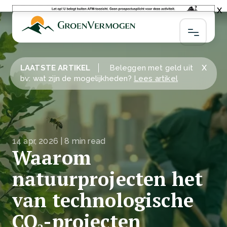
x
x
LAATSTE ARTIKEL
Beleggen met geld uit
bv: wat zijn de mogelijkheden?
Lees artikel
14 apr, 2026 | 8 min read
Waarom
natuurprojecten het
van technologische
CO₂-projecten