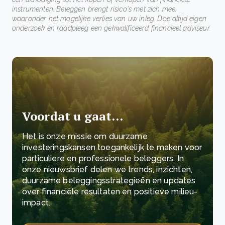
instrumenten. Beleggen brengt risico's met zich mee,
waaronder het mogelijke verlies van uw inleg. Doe altijd eigen
onderzoek en raadpleeg een gekwalificeerd financieel adviseur.
Voordat u gaat…
Het is onze missie om duurzame
investeringskansen toegankelijk te maken voor
particuliere en professionele beleggers. In
onze nieuwsbrief delen we trends, inzichten,
duurzame beleggingsstrategieën en updates
over financiële resultaten en positieve milieu-
impact.