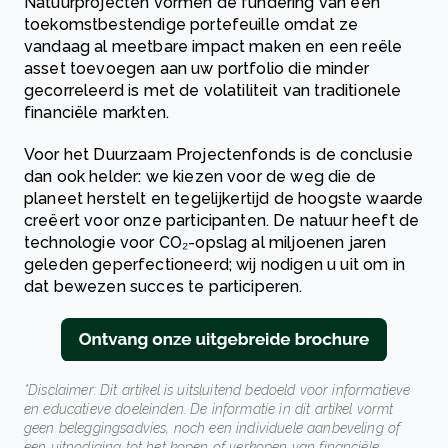
Natuurprojecten vormen de fundering van een
toekomstbestendige portefeuille omdat ze
vandaag al meetbare impact maken en een reële
asset toevoegen aan uw portfolio die minder
gecorreleerd is met de volatiliteit van traditionele
financiële markten.
Voor het Duurzaam Projectenfonds is de conclusie
dan ook helder: we kiezen voor de weg die de
planeet herstelt en tegelijkertijd de hoogste waarde
creëert voor onze participanten. De natuur heeft de
technologie voor CO₂-opslag al miljoenen jaren
geleden geperfectioneerd; wij nodigen u uit om in
dat bewezen succes te participeren.
*Disclaimer: Dit artikel is uitsluitend bedoeld voor informatieve
en educatieve doeleinden. De informatie in dit artikel vormt
geen beleggingsadvies, noch een individuele aanbeveling of
een uitnodiging tot het kopen of verkopen van financiële